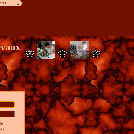
ices
 dans ton profil.
evaux
 :
te
el)