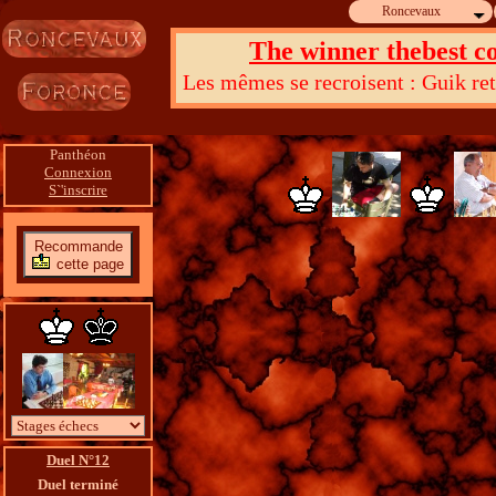
Roncevaux
The winner thebest co
Les mêmes se recroisent : Guik reto
Panthéon
Connexion
S`'inscrire
Recommande
cette page
Duel N°12
Duel terminé