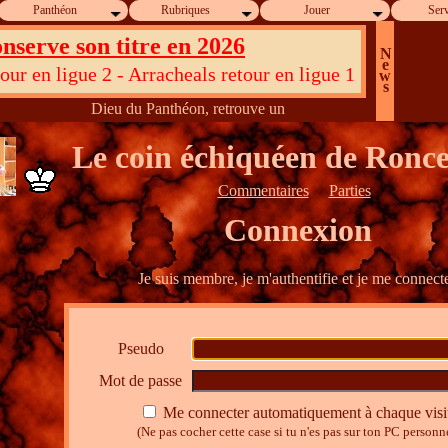
Panthéon
Rubriques
Jouer
Serv
nserve son titre en 2026
N
e
ur en ligue 2 - Arracheals retour en ligue 1
w
s
Dieu du Panthéon, retrouve un ancien thème en le choisissant
Le coin échiquéen de Ronc
Commentaires
Parties
Connexion
Je suis membre, je m'authentifie et je me connecte
Pseudo
Mot de passe
Me connecter automatiquement à chaque visi
(Ne pas cocher cette case si tu n'es pas sur ton PC personn