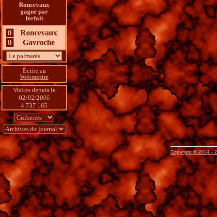
Roncevaux
gagne par
forfait
0
Roncevaux
0
Gavroche
Écrire au
Webmestre
Visites depuis le 
02/02/2006
4 737 165
Copyright © 2004 - 2