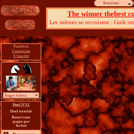
Roncevaux
The winner thebest co
Les mêmes se recroisent : Guik reto
Dieu d
Panthéon
Connexion
S`'inscrire
Duel N°12
Duel terminé
Roncevaux
gagne par
forfait