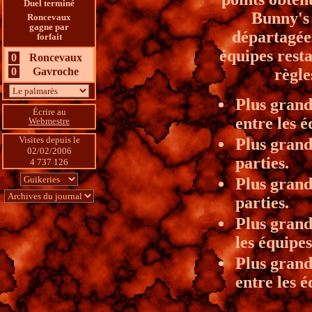
Duel terminé
Bunny's 
Roncevaux
gagne par
départagées
forfait
équipes resta
0
Roncevaux
0
Gavroche
règle
Plus grand
Écrire au
entre les é
Webmestre
Visites depuis le 
Plus grande
02/02/2006
parties.
4 737 126
Plus grand
parties.
Plus grande
les équipes
Plus grand
entre les é