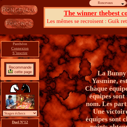
Roncevaux
The winner thebest co
Les mêmes se recroisent : Guik reto
Dieu du Panthéon, retrouve un anci
Panthéon
Connexion
S`'inscrire
Recommande
La Bunny's
cette page
Yasmine, est
Chaque équipe 
équipes sont 
nom. Les parti
Une victoire
équipes sont c
Duel N°12
points obten