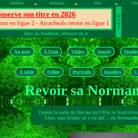
Panthéon
Rubriques
Jouer
Serv
nserve son titre en 2026
N
e
ur en ligue 2 - Arracheals retour en ligue 1
w
s
Dieu du Panthéon, retrouve un ancien thème en le choisissant dans 
Au port
À l'eau
Visites
Sports
Studie
À table
Féline
Portraits
Insolites
C
Revoir sa Norman
Depuis la sortie du film sur les Ch'tis, le Nord m'en 
Alors, sans hésiter, on y est allé ... en Normandie