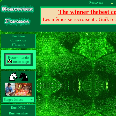
Roncevaux
The winner thebest co
Les mêmes se recroisent : Guik reto
Panthéon
Connexion
S`'inscrire
Recommande
cette page
Duel N°12
Duel terminé