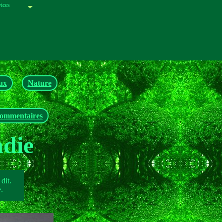
ices
ton profil.
ux
Nature
ommentaires
die
dit.
.