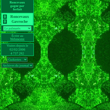
Roncevaux
gagne par
forfait
0
Roncevaux
0
Gavroche
Écrire au
Webmestre
Visites depuis le 
02/02/2006
4 737 292