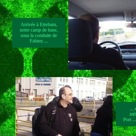
Arrivée à Etreham,
notre camp de base,
sous la conduite de
Fabien ...
...
mè
Port ..