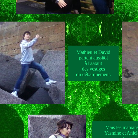
Mathieu et David
partent aussitôt
à l'assaut
des vestiges
du débarquement.
Mais les mamans
Yasmine et Aniel