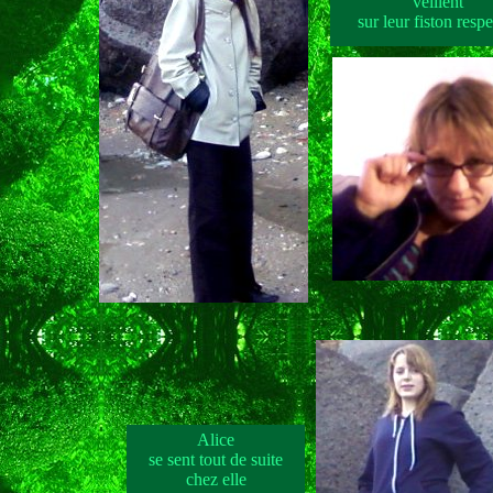
veillent
sur leur fiston respe
Alice
se sent tout de suite
chez elle