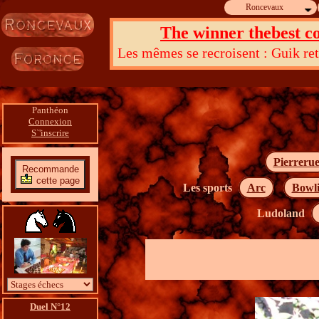
Roncevaux
The winner thebest co
Les mêmes se recroisent : Guik reto
Dieu d
Panthéon
Connexion
S`'inscrire
Pierreru
Recommande
cette page
Les sports
Arc
Bowl
Ludoland
Duel N°12