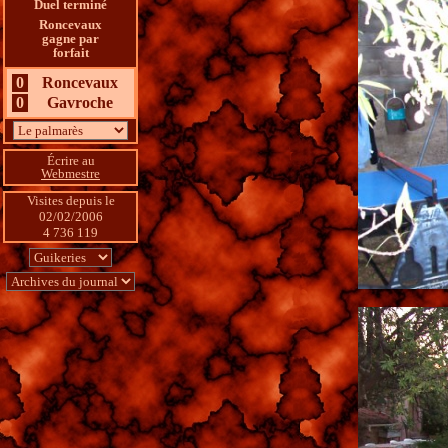
Duel terminé
Roncevaux
gagne par
forfait
0
Roncevaux
0
Gavroche
Écrire au
Webmestre
Visites depuis le 
02/02/2006
4 736 119