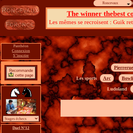
Roncevaux
The winner thebest co
Les mêmes se recroisent : Guik reto
Dieu du Panthéon, r
Panthéon
Connexion
S`'inscrire
Pierreru
Recommande
cette page
Les sports
Arc
Bowl
Ludoland
Duel N°12