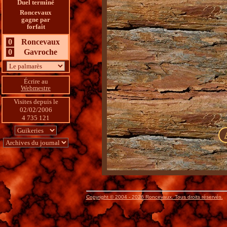
Duel terminé
Roncevaux
gagne par
forfait
0
Roncevaux
0
Gavroche
Écrire au
Webmestre
Visites depuis le 
02/02/2006
4 735 121
Copyright © 2004 - 2026 Roncevaux. Tous droits réservés.