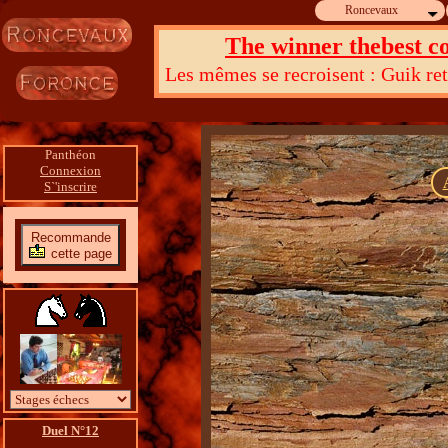
Roncevaux
The winner thebest co
Les mêmes se recroisent : Guik reto
Dieu d
Panthéon
Connexion
S`'inscrire
Recommande
cette page
Duel N°12